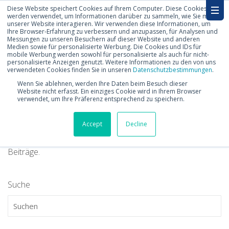
Diese Website speichert Cookies auf Ihrem Computer. Diese Cookies
werden verwendet, um Informationen darüber zu sammeln, wie Sie mit
unserer Website interagieren. Wir verwenden diese Informationen, um
Ihre Browser-Erfahrung zu verbessern und anzupassen, für Analysen und
Messungen zu unseren Besuchern auf dieser Website und anderen
Medien sowie für personalisierte Werbung. Die Cookies und IDs für
mobile Werbung werden sowohl für personalisierte als auch für nicht-
personalisierte Anzeigen genutzt. Weitere Informationen zu den von uns
Blog
verwendeten Cookies finden Sie in unseren
Datenschutzbestimmungen
.
Wenn Sie ablehnen, werden Ihre Daten beim Besuch dieser
Website nicht erfasst. Ein einziges Cookie wird in Ihrem Browser
verwendet, um Ihre Präferenz entsprechend zu speichern.
Lesen Sie Interessantes, Erstaunliches und Nützliches in
unserem Blog rund um die SAP-Welt. Wir freuen uns über
Accept
Decline
Ihre Kommentare oder Ihre Weiterempfehlung unserer
Beiträge.
Suche