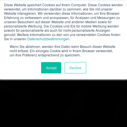
Diese Website speichert Cookies auf Ihrem Computer. Diese Cookies werden
verwendet, um Informationen darüber zu sammeln, wie Sie mit unserer
DE
Website interagieren. Wir verwenden diese Informationen, um Ihre Browser-
Erfahrung zu verbessern und anzupassen, für Analysen und Messungen zu
unseren Besuchern auf dieser Website und anderen Medien sowie für
personalisierte Werbung. Die Cookies und IDs für mobile Werbung werden
sowohl für personalisierte als auch für nicht-personalisierte Anzeigen
genutzt. Weitere Informationen zu den von uns verwendeten Cookies finden
Sie in unseren
Datenschutzbestimmungen
.
Wenn Sie ablehnen, werden Ihre Daten beim Besuch dieser Website
nicht erfasst. Ein einziges Cookie wird in Ihrem Browser verwendet,
um Ihre Präferenz entsprechend zu speichern.
Accept
Decline