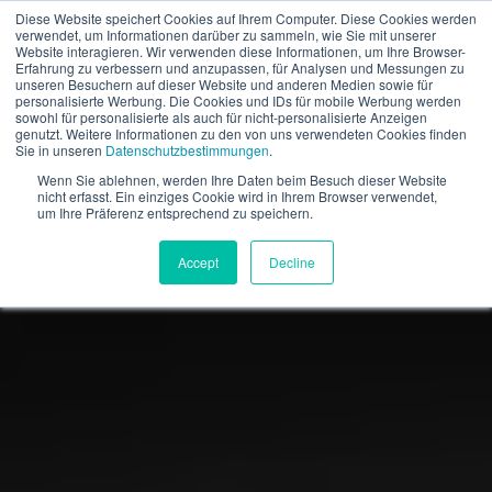
Diese Website speichert Cookies auf Ihrem Computer. Diese Cookies werden
verwendet, um Informationen darüber zu sammeln, wie Sie mit unserer
DE
Website interagieren. Wir verwenden diese Informationen, um Ihre Browser-
Erfahrung zu verbessern und anzupassen, für Analysen und Messungen zu
unseren Besuchern auf dieser Website und anderen Medien sowie für
personalisierte Werbung. Die Cookies und IDs für mobile Werbung werden
sowohl für personalisierte als auch für nicht-personalisierte Anzeigen
genutzt. Weitere Informationen zu den von uns verwendeten Cookies finden
Sie in unseren
Datenschutzbestimmungen
.
Wenn Sie ablehnen, werden Ihre Daten beim Besuch dieser Website
nicht erfasst. Ein einziges Cookie wird in Ihrem Browser verwendet,
um Ihre Präferenz entsprechend zu speichern.
Accept
Decline