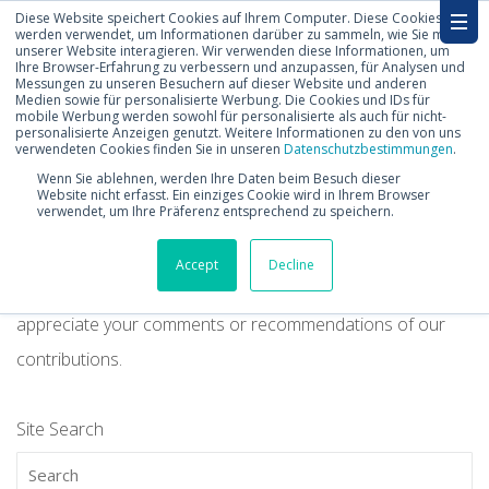
Diese Website speichert Cookies auf Ihrem Computer. Diese Cookies
werden verwendet, um Informationen darüber zu sammeln, wie Sie mit
unserer Website interagieren. Wir verwenden diese Informationen, um
Ihre Browser-Erfahrung zu verbessern und anzupassen, für Analysen und
Messungen zu unseren Besuchern auf dieser Website und anderen
Medien sowie für personalisierte Werbung. Die Cookies und IDs für
mobile Werbung werden sowohl für personalisierte als auch für nicht-
personalisierte Anzeigen genutzt. Weitere Informationen zu den von uns
Blog
verwendeten Cookies finden Sie in unseren
Datenschutzbestimmungen
.
Wenn Sie ablehnen, werden Ihre Daten beim Besuch dieser
Website nicht erfasst. Ein einziges Cookie wird in Ihrem Browser
verwendet, um Ihre Präferenz entsprechend zu speichern.
Read about interesting news, amazing facts, and get useful
hints and insights. In our blog we share our knowledge
Accept
Decline
about SAP's products and the SAP ecosystem. We highly
appreciate your comments or recommendations of our
contributions.
Site Search