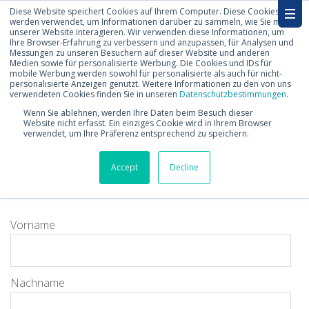
Diese Website speichert Cookies auf Ihrem Computer. Diese Cookies
werden verwendet, um Informationen darüber zu sammeln, wie Sie mit
unserer Website interagieren. Wir verwenden diese Informationen, um
Ihre Browser-Erfahrung zu verbessern und anzupassen, für Analysen und
Messungen zu unseren Besuchern auf dieser Website und anderen
Medien sowie für personalisierte Werbung. Die Cookies und IDs für
mobile Werbung werden sowohl für personalisierte als auch für nicht-
personalisierte Anzeigen genutzt. Weitere Informationen zu den von uns
Kontakt
verwendeten Cookies finden Sie in unseren
Datenschutzbestimmungen
.
Wenn Sie ablehnen, werden Ihre Daten beim Besuch dieser
Website nicht erfasst. Ein einziges Cookie wird in Ihrem Browser
verwendet, um Ihre Präferenz entsprechend zu speichern.
Haben Sie Fragen oder Anmerkungen? Bitte senden Sie
uns eine Nachricht über dieses Kontaktformular. Ein/e
Accept
Decline
Mitarbeiter/in meldet sich dann gerne bei Ihnen.
Vorname
Nachname