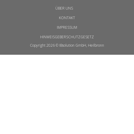
ÜBER UNS
KONTAKT
IMPRESSUM
HINWEISGEBERSCHUTZGESETZ
Copyright 2026 © IBsolution GmbH, Heilbronn