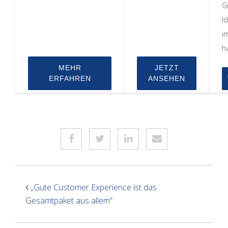
G
I
i
h
MEHR
JETZT
ERFAHREN
ANSEHEN
„Gute Customer Experience ist das
Gesamtpaket aus allem“