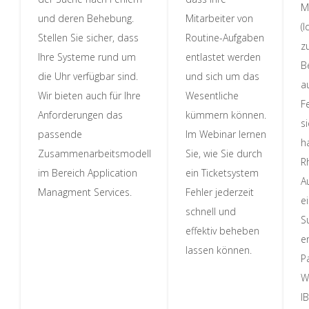
M
und deren Behebung.
Mitarbeiter von
(
Stellen Sie sicher, dass
Routine-Aufgaben
z
Ihre Systeme rund um
entlastet werden
B
die Uhr verfügbar sind.
und sich um das
a
Wir bieten auch für Ihre
Wesentliche
F
Anforderungen das
kümmern können.
s
passende
Im Webinar lernen
h
Zusammenarbeitsmodell
Sie, wie Sie durch
R
im Bereich Application
ein Ticketsystem
A
Managment Services.
Fehler jederzeit
e
schnell und
S
effektiv beheben
e
lassen können.
P
W
I