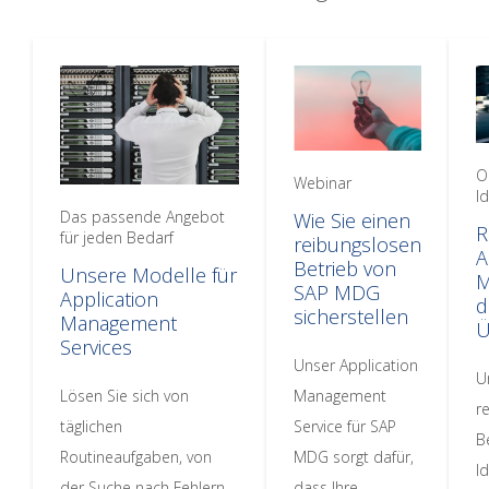
O
Webinar
I
Das passende Angebot
Wie Sie einen
R
für jeden Bedarf
reibungslosen
A
Betrieb von
Unsere Modelle für
M
SAP MDG
Application
d
sicherstellen
Management
Ü
Services
Unser Application
U
Lösen Sie sich von
Management
r
täglichen
Service für SAP
B
Routineaufgaben, von
MDG sorgt dafür,
Id
der Suche nach Fehlern
dass Ihre