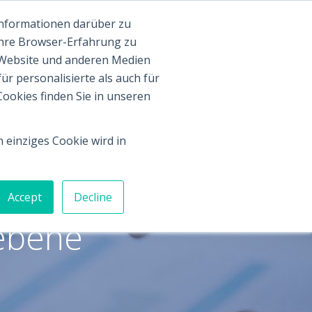
Informationen darüber zu
og
Webinar-Aufzeichnungen
Podcasts
Trainings
Ihre Browser-Erfahrung zu
 Website und anderen Medien
r personalisierte als auch für
ookies finden Sie in unseren
 einziges Cookie wird in
orm:
Accept
Decline
iebene