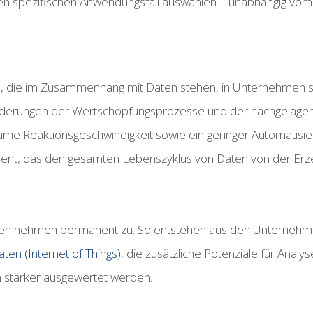
en spezifischen Anwendungsfall auswählen – unabhängig vom 
sse, die im Zusammenhang mit Daten stehen, in Unternehmen s
rungen der Wertschöpfungsprozesse und der nachgelagerten I
me Reaktionsgeschwindigkeit sowie ein geringer Automatisier
nt, das den gesamten Lebenszyklus von Daten von der Erzeug
aten nehmen permanent zu. So entstehen aus den Unternehm
ten (Internet of Things)
, die zusätzliche Potenziale für Anal
en stärker ausgewertet werden.