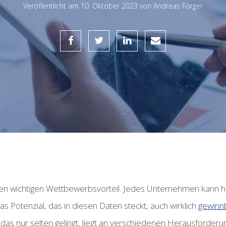
Veröffentlicht am
10. Oktober 2023 von
Andreas Förger
en wichtigen Wettbewerbsvorteil. Jedes Unternehmen kann 
s Potenzial, das in diesen Daten steckt, auch wirklich
gewinnb
 das nur selten gelingt, liegt an verschiedenen Herausford