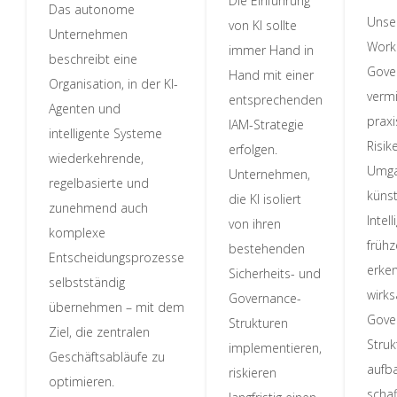
Die Einführung
Das autonome
Unse
von KI sollte
Unternehmen
Work
immer Hand in
beschreibt eine
Gove
Hand mit einer
Organisation, in der KI-
vermi
entsprechenden
Agenten und
praxi
IAM-Strategie
intelligente Systeme
Risik
erfolgen.
wiederkehrende,
Umga
Unternehmen,
regelbasierte und
künst
die KI isoliert
zunehmend auch
Intell
von ihren
komplexe
frühz
bestehenden
Entscheidungsprozesse
erke
Sicherheits- und
selbstständig
wirk
Governance-
übernehmen – mit dem
Gove
Strukturen
Ziel, die zentralen
Struk
implementieren,
Geschäftsabläufe zu
aufb
riskieren
optimieren.
schaf