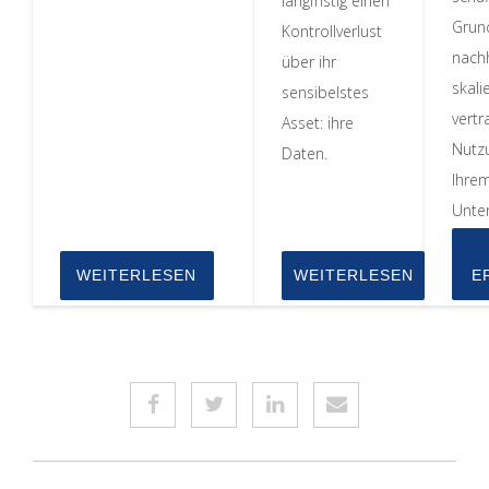
langfristig einen
Grund
Kontrollverlust
nachh
über ihr
skali
sensibelstes
vert
Asset: ihre
Nutzu
Daten.
Ihre
Unte
WEITERLESEN
WEITERLESEN
E