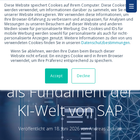
Diese Website speichert Cookies auf Ihrem Computer. Diese Cookies
werden verwendet, um Informationen darüber zu sammeln, wie Sie mit
unserer Website interagieren. Wir verwenden diese Informationen, um
Ihre Browser-Erfahrung zu verbessern und anzupassen, für Analysen und
Messungen zu unseren Besuchern auf dieser Website und anderen
Medien sowie für personalisierte Werbung. Die Cookies und IDs für
mobile Werbung werden sowohl für personalisierte als auch für nicht-
personalisierte Anzeigen genutzt. Weitere Informationen zu den von uns
verwendeten Cookies finden Sie in unseren
Datenschutzbestimmungen
.
Berechtigungen
Wenn Sie ablehnen, werden Ihre Daten beim Besuch dieser
Website nicht erfasst. Ein einziges Cookie wird in Ihrem Browser
verwendet, um Ihre Präferenz entsprechend zu speichern.
mit dem SAP AMS
Accept
Decline
als Fundament der
KI-Welt von SAP
Veröffentlicht am
18. Juni 2026 von
Andreas Zickner