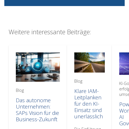
Weitere interessante Beiträge:
Blog
KI-G
erfol
Blog
Klare IAM-
umse
Leitplanken
Das autonome
für den KI-
Pow
Unternehmen:
Einsatz sind
Wor
SAPs Vision für die
unerlässlich
AI
Business-Zukunft
Gov