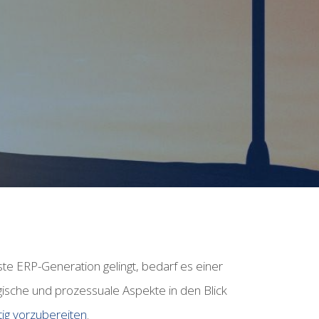
te ERP-Generation gelingt, bedarf es einer
egische und prozessuale Aspekte in den Blick
ig vorzubereiten
.