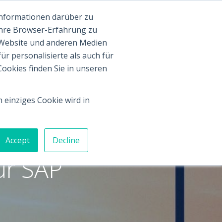
Informationen darüber zu
og
Webinar-Aufzeichnungen
Podcasts
Trainings
Ihre Browser-Erfahrung zu
 Website und anderen Medien
r personalisierte als auch für
ookies finden Sie in unseren
 einziges Cookie wird in
enden
Accept
Decline
ür SAP