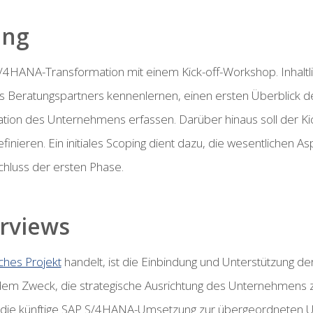
ung
S/4HANA-Transformation mit einem Kick-off-Workshop. Inhaltli
s Beratungspartners kennenlernen, einen ersten Überblick 
tion des Unternehmens erfassen. Darüber hinaus soll der Ki
finieren. Ein initiales Scoping dient dazu, die wesentlichen A
chluss der ersten Phase.
erviews
sches Projekt
handelt, ist die Einbindung und Unterstützung d
em Zweck, die strategische Ausrichtung des Unternehmens zu e
 die künftige SAP S/4HANA-Umsetzung zur übergeordneten 