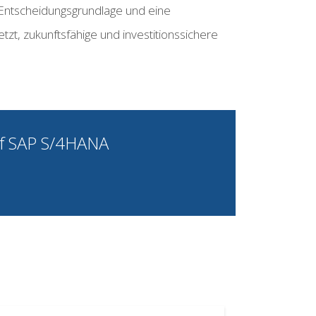
 Entscheidungsgrundlage und eine
, zukunftsfähige und investitionssichere
auf SAP S/4HANA