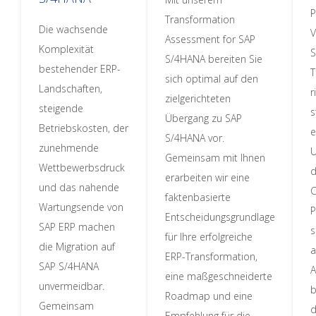
P
Transformation
Die wachsende
V
Assessment for SAP
Komplexität
S
S/4HANA bereiten Sie
bestehender ERP-
T
sich optimal auf den
Landschaften,
r
zielgerichteten
steigende
s
Übergang zu SAP
Betriebskosten, der
e
S/4HANA vor.
zunehmende
U
Gemeinsam mit Ihnen
Wettbewerbsdruck
d
erarbeiten wir eine
und das nahende
C
faktenbasierte
Wartungsende von
P
Entscheidungsgrundlage
SAP ERP machen
s
für Ihre erfolgreiche
die Migration auf
a
ERP-Transformation,
SAP S/4HANA
A
eine maßgeschneiderte
unvermeidbar.
b
Roadmap und eine
Gemeinsam
d
Empfehlung für die