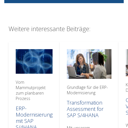
Weitere interessante Beiträge:
Vom
K
Grundlage für die ERP-
Mammutprojekt
Modernisierung
zum planbaren
Prozess
Transformation
ERP-
Assessment for
Modernisierung
SAP S/4HANA
mit SAP
W
S/4HANA
Mit unserem