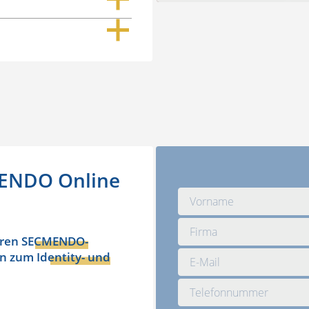
MENDO Online
eren
SECMENDO-
en zum
Identity- und