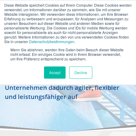
Diese Website speichert Cookies auf Ihrem Computer. Diese Cookies werden
de
verwendet, um Informationen darüber zu sammeln, wie Sie mit unserer
Website interagieren. Wir verwenden diese Informationen, um Ihre Browser-
Erfahrung zu verbessern und anzupassen, für Analysen und Messungen zu
unseren Besuchern auf dieser Website und anderen Medien sowie für
personalisierte Werbung. Die Cookies und IDs für mobile Werbung werden
sowohl für personalisierte als auch für nicht-personalisierte Anzeigen
genutzt. Weitere Informationen zu den von uns verwendeten Cookies finden
Sie in unseren
Datenschutzbestimmungen
.
Wenn Sie ablehnen, werden Ihre Daten beim Besuch dieser Website
Enterprise Process Management
nicht erfasst. Ein einziges Cookie wird in Ihrem Browser verwendet,
um Ihre Präferenz entsprechend zu speichern.
Steuern Sie Ihre Geschäftsprozesse
Accept
Decline
ganzheitlich und stellen Sie Ihr
Unternehmen dadurch agiler, flexibler
und leistungsfähiger auf