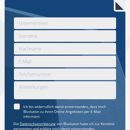
Ich bin widerruflich damit einverstanden, dass mich
IBsolution zu ihren Online-Angeboten per E-Mail
informiert.
Die
Datenschutzerklärung
von IBsolution habe ich zur Kenntnis
genommen und erkläre mich damit einverstanden.