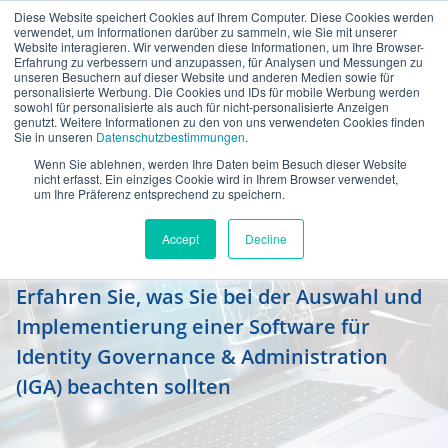
Diese Website speichert Cookies auf Ihrem Computer. Diese Cookies werden
verwendet, um Informationen darüber zu sammeln, wie Sie mit unserer
Website interagieren. Wir verwenden diese Informationen, um Ihre Browser-
Erfahrung zu verbessern und anzupassen, für Analysen und Messungen zu
unseren Besuchern auf dieser Website und anderen Medien sowie für
personalisierte Werbung. Die Cookies und IDs für mobile Werbung werden
sowohl für personalisierte als auch für nicht-personalisierte Anzeigen
genutzt. Weitere Informationen zu den von uns verwendeten Cookies finden
Sie in unseren
Datenschutzbestimmungen
.
Wenn Sie ablehnen, werden Ihre Daten beim Besuch dieser Website
In 3 Schritten zur perfekten
nicht erfasst. Ein einziges Cookie wird in Ihrem Browser verwendet,
um Ihre Präferenz entsprechend zu speichern.
Lösung: Vorgehen bei der
Einführung eines IGA-Systems
Accept
Decline
Erfahren Sie, was Sie bei der Auswahl und
Implementierung einer Software für
Identity Governance & Administration
(IGA) beachten sollten