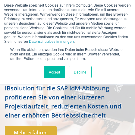
Diese Website speichert Cookies auf Ihrem Computer. Diese Cookies werden
de
verwendet, um Informationen darüber zu sammeln, wie Sie mit unserer
Website interagieren. Wir verwenden diese Informationen, um Ihre Browser-
Erfahrung zu verbessern und anzupassen, für Analysen und Messungen zu
unseren Besuchern auf dieser Website und anderen Medien sowie für
personalisierte Werbung. Die Cookies und IDs für mobile Werbung werden
sowohl für personalisierte als auch für nicht-personalisierte Anzeigen
genutzt. Weitere Informationen zu den von uns verwendeten Cookies finden
Sie in unseren
Datenschutzbestimmungen
.
Wenn Sie ablehnen, werden Ihre Daten beim Besuch dieser Website
SAP Identity Management (IdM):
nicht erfasst. Ein einziges Cookie wird in Ihrem Browser verwendet,
um Ihre Präferenz entsprechend zu speichern.
Wartungsende 2027
Accept
Decline
Stellen Sie jetzt die Weichen für die
Zukunft Ihres Identity Managements und
entscheiden Sie sich mit unserer
Unterstützung für die passende
Nachfolgelösung von SAP IdM