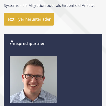
Systems – als Migration oder als Greenfield-Ansatz.
Jetzt Flyer herunterladen
A
nsprechpartner