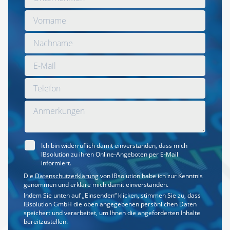
Ich bin widerruflich damit einverstanden, dass mich
IBsolution zu ihren Online-Angeboten per E-Mail
informiert.
Die
Datenschutzerklärung
von IBsolution habe ich zur Kenntnis
genommen und erkläre mich damit einverstanden.
Indem Sie unten auf „Einsenden“ klicken, stimmen Sie zu, dass
IBsolution GmbH die oben angegebenen persönlichen Daten
speichert und verarbeitet, um Ihnen die angeforderten Inhalte
bereitzustellen.