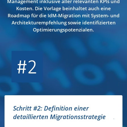
Management inklusive aller relevanten KPIs und
Kosten. Die Vorlage beinhaltet auch eine
Roadmap für die IdM-Migration mit System- und
Architekturempfehlung sowie identifizierten
Optimierungspotenzialen.
Schritt #3: Marktanalyse und Tool-
Schr
ie
Auswahl
Id