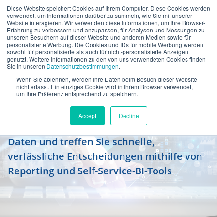
Diese Website speichert Cookies auf Ihrem Computer. Diese Cookies werden
de
verwendet, um Informationen darüber zu sammeln, wie Sie mit unserer
Website interagieren. Wir verwenden diese Informationen, um Ihre Browser-
Erfahrung zu verbessern und anzupassen, für Analysen und Messungen zu
unseren Besuchern auf dieser Website und anderen Medien sowie für
personalisierte Werbung. Die Cookies und IDs für mobile Werbung werden
sowohl für personalisierte als auch für nicht-personalisierte Anzeigen
genutzt. Weitere Informationen zu den von uns verwendeten Cookies finden
Sie in unseren
Datenschutzbestimmungen
.
Wenn Sie ablehnen, werden Ihre Daten beim Besuch dieser Website
Reporting in SAP und Self-Service
nicht erfasst. Ein einziges Cookie wird in Ihrem Browser verwendet,
um Ihre Präferenz entsprechend zu speichern.
BI
Accept
Decline
Behalten Sie den Überblick über Ihre
Daten und treffen Sie schnelle,
verlässliche Entscheidungen mithilfe von
Reporting und Self-Service-BI-Tools