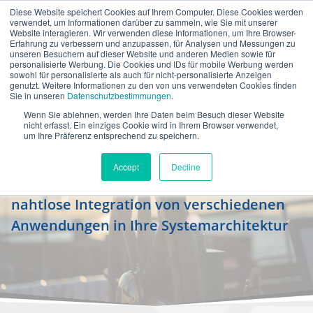
Diese Website speichert Cookies auf Ihrem Computer. Diese Cookies werden
de
verwendet, um Informationen darüber zu sammeln, wie Sie mit unserer
Website interagieren. Wir verwenden diese Informationen, um Ihre Browser-
Erfahrung zu verbessern und anzupassen, für Analysen und Messungen zu
unseren Besuchern auf dieser Website und anderen Medien sowie für
personalisierte Werbung. Die Cookies und IDs für mobile Werbung werden
sowohl für personalisierte als auch für nicht-personalisierte Anzeigen
genutzt. Weitere Informationen zu den von uns verwendeten Cookies finden
Sie in unseren
Datenschutzbestimmungen
.
Wenn Sie ablehnen, werden Ihre Daten beim Besuch dieser Website
Projektsteuerung für Ihre
nicht erfasst. Ein einziges Cookie wird in Ihrem Browser verwendet,
um Ihre Präferenz entsprechend zu speichern.
Integrationsvorhaben
Accept
Decline
Nehmen Sie mit uns Kurs auf eine
nahtlose Integration von verschiedenen
Anwendungen in Ihre Systemarchitektur