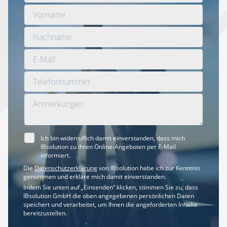
Ich bin widerruflich damit einverstanden, dass mich
IBsolution zu ihren Online-Angeboten per E-Mail
informiert.
Die
Datenschutzerklärung
von IBsolution habe ich zur Kenntnis
genommen und erkläre mich damit einverstanden.
Indem Sie unten auf „Einsenden“ klicken, stimmen Sie zu, dass
IBsolution GmbH die oben angegebenen persönlichen Daten
speichert und verarbeitet, um Ihnen die angeforderten Inhalte
bereitzustellen.