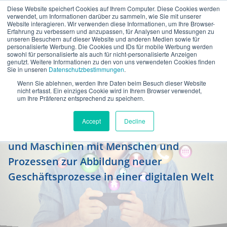
Diese Website speichert Cookies auf Ihrem Computer. Diese Cookies werden
de
verwendet, um Informationen darüber zu sammeln, wie Sie mit unserer
Website interagieren. Wir verwenden diese Informationen, um Ihre Browser-
Erfahrung zu verbessern und anzupassen, für Analysen und Messungen zu
unseren Besuchern auf dieser Website und anderen Medien sowie für
personalisierte Werbung. Die Cookies und IDs für mobile Werbung werden
sowohl für personalisierte als auch für nicht-personalisierte Anzeigen
genutzt. Weitere Informationen zu den von uns verwendeten Cookies finden
Sie in unseren
Datenschutzbestimmungen
.
Wenn Sie ablehnen, werden Ihre Daten beim Besuch dieser Website
SAP Internet of Things (IoT)
nicht erfasst. Ein einziges Cookie wird in Ihrem Browser verwendet,
um Ihre Präferenz entsprechend zu speichern.
Connecting things, people and processes −
Accept
Decline
intelligente Vernetzung von Sensordaten
und Maschinen mit Menschen und
Prozessen zur Abbildung neuer
Geschäftsprozesse in einer digitalen Welt